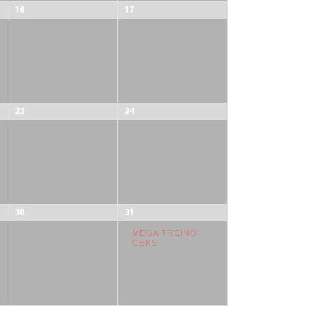
16
17
23
24
30
31
MEGA TREINO
CEKS