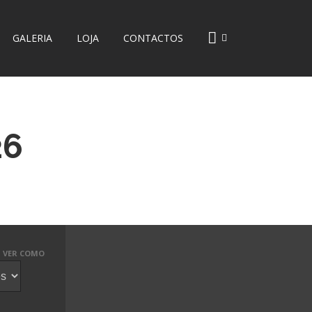
GALERIA
LOJA
CONTACTOS
26
VER COMO
ento
ews
vigation