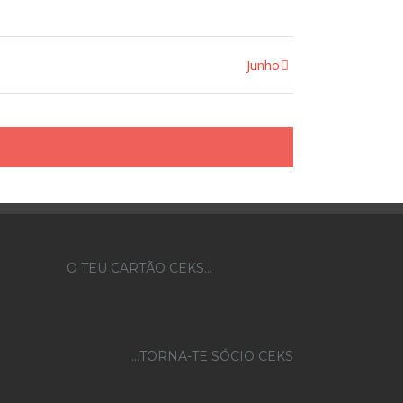
Junho
O TEU CARTÃO CEKS…
...TORNA-TE SÓCIO CEKS