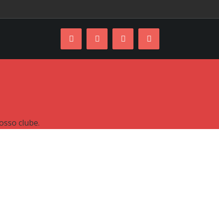
Facebook
Instagram
YouTube
Skype
osso clube.