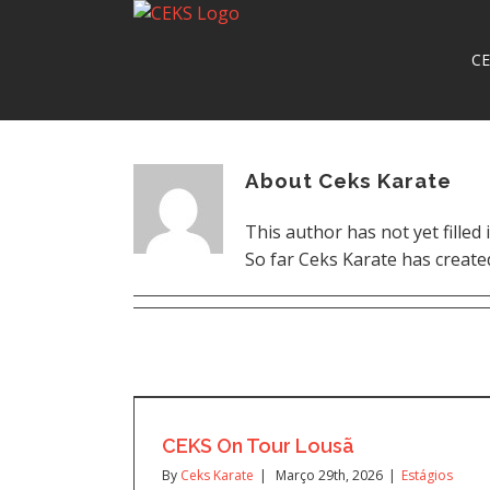
CE
About
Ceks Karate
This author has not yet filled i
So far Ceks Karate has created
CEKS On Tour Lousã
By
Ceks Karate
|
Março 29th, 2026
|
Estágios