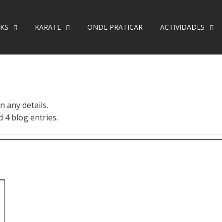
KS
KARATE
ONDE PRATICAR
ACTIVIDADES
n any details.
 4 blog entries.