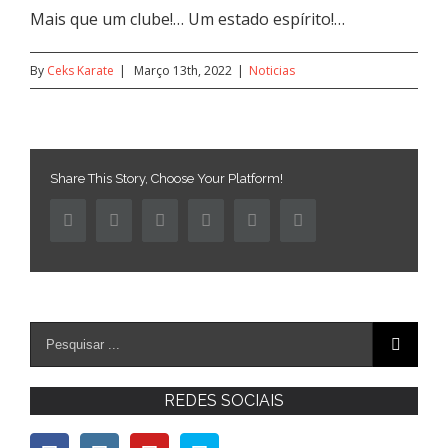
Mais que um clube!… Um estado espírito!…
By
Ceks Karate
|
Março 13th, 2022
|
Noticias
Share This Story, Choose Your Platform!
Facebook
Twitter
Linkedin
Reddit
Pinterest
Email
REDES SOCIAIS