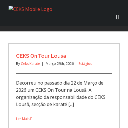
CEKS On Tour Lousã
By
Ceks Karate
|
Março 29th, 2026
|
Estágios
Decorreu no passado dia 22 de Março de
2026 um CEKS On Tour na Lousã. A
organização da responsabilidade do CEKS
Lousã, secção de karaté [...]
Ler Mais