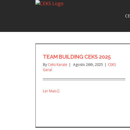
CE
TEAM BUILDING CEKS 2025
By
Ceks Karate
|
Agosto 26th, 2025
|
CEKS
Geral
Ler Mais