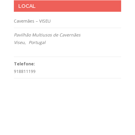
LOCAL
Cavernães – VISEU
Pavilhão Multiusos de Cavernães
Viseu
,
Portugal
+ Mapa do Google
Telefone:
918811199