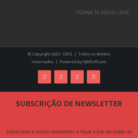
...TORNA-TE SÓCIO CEKS
© Copyright 2020 - CEKS | Todos os direitos
reservados | Powered by
HJMSoft.com
Facebook
Instagram
YouTube
Skype
SUBSCRIÇÃO DE NEWSLETTER
Subscreva a nossa newsletter e fique a par de todas as