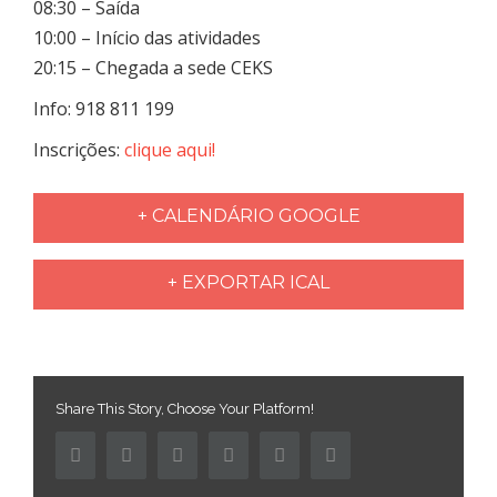
08:30 – Saída
10:00 – Início das atividades
20:15 – Chegada a sede CEKS
Info: 918 811 199
Inscrições:
clique aqui!
+ CALENDÁRIO GOOGLE
+ EXPORTAR ICAL
Share This Story, Choose Your Platform!
Facebook
Twitter
Linkedin
Reddit
Pinterest
Email