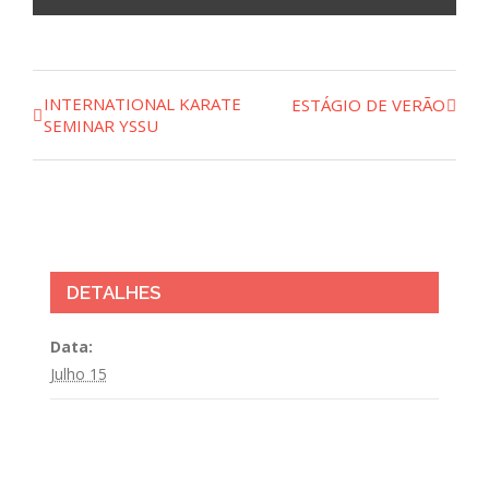
INTERNATIONAL KARATE
ESTÁGIO DE VERÃO
Navegação
SEMINAR YSSU
do
Evento
DETALHES
Data:
Julho 15