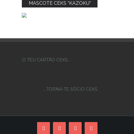
MASCOTE CEKS “KAZOKU”
O TEU CARTÃO CEKS…
...TORNA-TE SÓCIO CEKS
Facebook
Instagram
YouTube
Skype