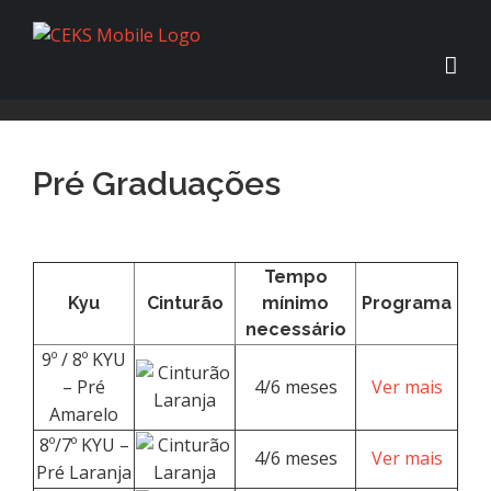
Pré Graduações
Tempo
Kyu
Cinturão
mínimo
Programa
necessário
9º / 8º KYU
– Pré
4/6 meses
Ver mais
Amarelo
8º/7º KYU –
4/6 meses
Ver mais
Pré Laranja