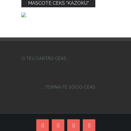
MASCOTE CEKS “KAZOKU”
O TEU CARTÃO CEKS…
...TORNA-TE SÓCIO CEKS
Facebook
Instagram
YouTube
Skype